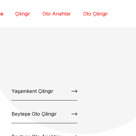
fa
Çilingir
Oto Anahtar
Oto Çilingir
Yaşamkent Çilingir
Beytepe Oto Çilingir